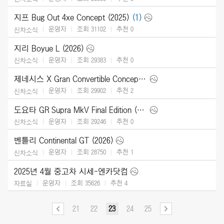
지프 Bug Out 4xe Concept (2025)
(1)
운영자
조회 31102
추천
0
신차소식
지리 Boyue L (2026)
운영자
조회 29383
추천
0
신차소식
제네시스 X Gran Convertible Concept (2025)
운영자
조회 29902
추천
2
신차소식
도요타 GR Supra MkV Final Edition (2026)
운영자
조회 29246
추천
0
신차소식
벤틀리 Continental GT (2026)
운영자
조회 28750
추천
1
신차소식
2025년 4월 중고차 시세-엔카닷컴
운영자
조회 35626
추천
4
자료실
21
22
23
24
25