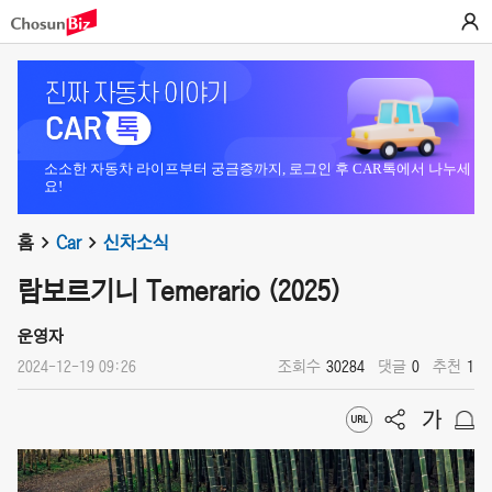
소소한 자동차 라이프부터 궁금증까지, 로그인 후 CAR톡에서 나누세
요!
홈
Car
신차소식
람보르기니 Temerario (2025)
운영자
2024-12-19 09:26
조회수
30284
댓글
0
추천
1