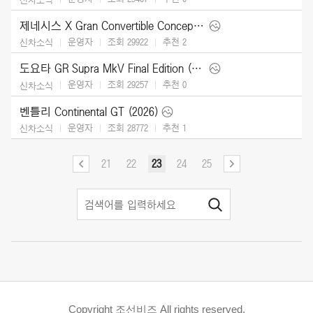
제네시스 X Gran Convertible Concept (2025)
운영자
조회 29922
추천
2
신차소식
도요타 GR Supra MkV Final Edition (2026)
운영자
조회 29257
추천
0
신차소식
벤틀리 Continental GT (2026)
운영자
조회 28772
추천
1
신차소식
21
22
23
24
25
Copyright 조선비즈 All rights reserved.