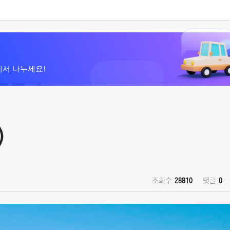
에서 나누세요!
)
조회수
28810
댓글
0