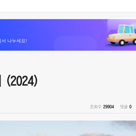
에서 나누세요!
 (2024)
조회수
29904
댓글
0