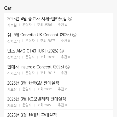
Car
2025년 4월 중고차 시세-엔카닷컴
운영자
조회 35707
추천
4
자료실
쉐보레 Corvette UK Concept (2025)
운영자
조회 28675
추천
0
신차소식
벤츠 AMG GT43 [UK] (2025)
운영자
조회 28893
추천
0
신차소식
현대차 Insteroid Concept (2025)
운영자
조회 28015
추천
1
신차소식
2025년 3월 한국GM 판매실적
운영자
조회 28826
추천
2
자료실
2025년 3월 KG모빌리티 판매실적
운영자
조회 28450
추천
0
자료실
2025년 3월 현대차 판매실적