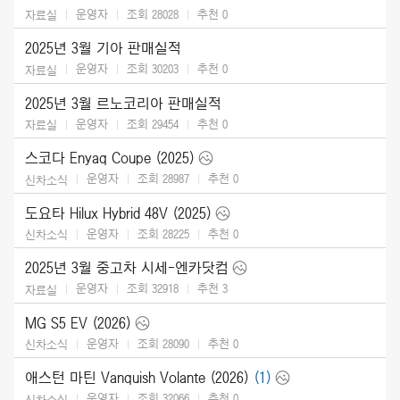
운영자
조회 28028
추천
0
자료실
2025년 3월 기아 판매실적
운영자
조회 30203
추천
0
자료실
2025년 3월 르노코리아 판매실적
운영자
조회 29454
추천
0
자료실
스코다 Enyaq Coupe (2025)
운영자
조회 28987
추천
0
신차소식
도요타 Hilux Hybrid 48V (2025)
운영자
조회 28225
추천
0
신차소식
2025년 3월 중고차 시세-엔카닷컴
운영자
조회 32918
추천
3
자료실
MG S5 EV (2026)
운영자
조회 28090
추천
0
신차소식
애스턴 마틴 Vanquish Volante (2026)
(1)
운영자
조회 32066
추천
0
신차소식