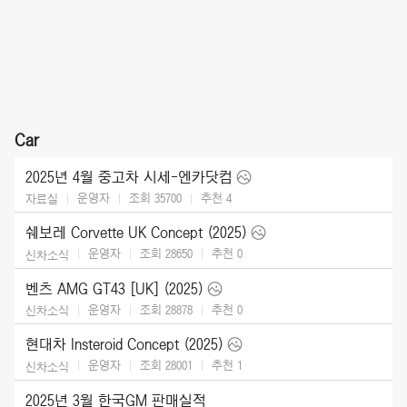
Car
2025년 4월 중고차 시세-엔카닷컴
운영자
조회 35700
추천
4
자료실
쉐보레 Corvette UK Concept (2025)
운영자
조회 28650
추천
0
신차소식
벤츠 AMG GT43 [UK] (2025)
운영자
조회 28878
추천
0
신차소식
현대차 Insteroid Concept (2025)
운영자
조회 28001
추천
1
신차소식
2025년 3월 한국GM 판매실적