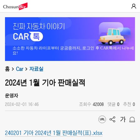
소소한 자동차 라이프부터 궁금증까지, 로그인 후 CAR톡에서 나누세
요!
홈
Car
자료실
2024년 1월 기아 판매실적
운영자
2024-02-01 16:46
조회수
42008
댓글
0
추천
0
240201 기아 2024년 1월 판매실적(표).xlsx