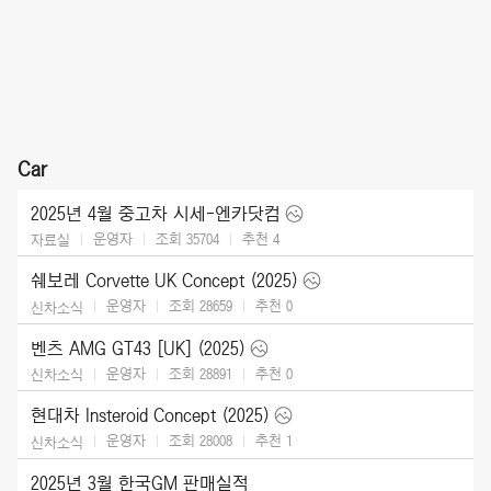
Car
2025년 4월 중고차 시세-엔카닷컴
운영자
조회 35704
추천
4
자료실
쉐보레 Corvette UK Concept (2025)
운영자
조회 28659
추천
0
신차소식
벤츠 AMG GT43 [UK] (2025)
운영자
조회 28891
추천
0
신차소식
현대차 Insteroid Concept (2025)
운영자
조회 28008
추천
1
신차소식
2025년 3월 한국GM 판매실적