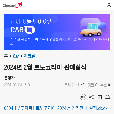
소소한 자동차 라이프부터 궁금증까지, 로그인 후 CAR톡에서 나누세
요!
홈
Car
자료실
2024년 2월 르노코리아 판매실적
운영자
2024-03-04 16:01
조회수
41148
댓글
0
추천
0
0304 [보도자료] 르노코리아 2024년 2월 판매 실적.docx