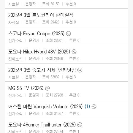
운영자
조회 30150
추천
0
자료실
2025년 3월 르노코리아 판매실적
운영자
조회 29423
추천
0
자료실
스코다 Enyaq Coupe (2025)
운영자
조회 28901
추천
0
신차소식
도요타 Hilux Hybrid 48V (2025)
운영자
조회 28166
추천
0
신차소식
2025년 3월 중고차 시세-엔카닷컴
운영자
조회 32832
추천
3
자료실
MG S5 EV (2026)
운영자
조회 27988
추천
0
신차소식
애스턴 마틴 Vanquish Volante (2026)
(1)
운영자
조회 31967
추천
0
신차소식
도요타 4Runner Trailhunter (2025)
운영자
조회 27574
추천
1
신차소식