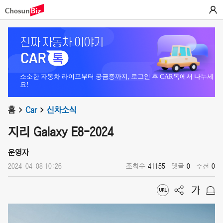
소소한 자동차 라이프부터 궁금증까지, 로그인 후 CAR톡에서 나누세
요!
홈
Car
신차소식
지리 Galaxy E8-2024
운영자
2024-04-08 10:26
조회수
41155
댓글
0
추천
0