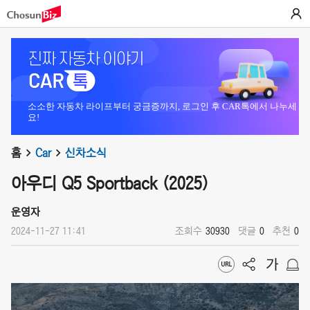
소소한 자동차 라이프부터 궁금증까지, 로그인 후 CAR톡에서 나누세
요!
홈
Car
신차소식
아우디 Q5 Sportback (2025)
운영자
2024-11-27 11:41
조회수
30930
댓글
0
추천
0