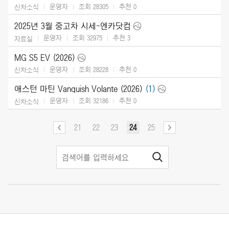
운영자
조회 28305
추천
0
신차소식
2025년 3월 중고차 시세-엔카닷컴
운영자
조회 32975
추천
3
자료실
MG S5 EV (2026)
운영자
조회 28228
추천
0
신차소식
애스턴 마틴 Vanquish Volante (2026)
(1)
운영자
조회 32186
추천
0
신차소식
21
22
23
24
25