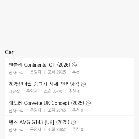
Car
벤틀리 Continental GT (2026)
운영자
조회 29025
추천
1
신차소식
2025년 4월 중고차 시세-엔카닷컴
운영자
조회 35770
추천
4
자료실
쉐보레 Corvette UK Concept (2025)
운영자
조회 28765
추천
0
신차소식
벤츠 AMG GT43 [UK] (2025)
운영자
조회 28952
추천
0
신차소식