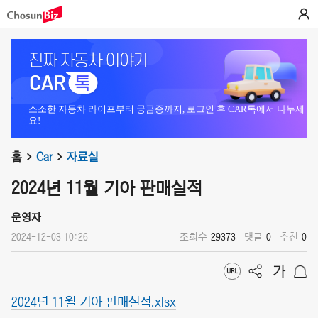
소소한 자동차 라이프부터 궁금증까지, 로그인 후 CAR톡에서 나누세
요!
홈
Car
자료실
2024년 11월 기아 판매실적
운영자
2024-12-03 10:26
조회수
29373
댓글
0
추천
0
2024년 11월 기아 판매실적.xlsx