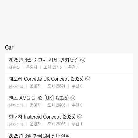
Car
2025년 4월 중고차 시세-엔카닷컴
운영자
조회 35716
추천
4
자료실
쉐보레 Corvette UK Concept (2025)
운영자
조회 28691
추천
0
신차소식
벤츠 AMG GT43 [UK] (2025)
운영자
조회 28906
추천
0
신차소식
현대차 Insteroid Concept (2025)
운영자
조회 28035
추천
1
신차소식
2025년 3월 한국GM 판매실적