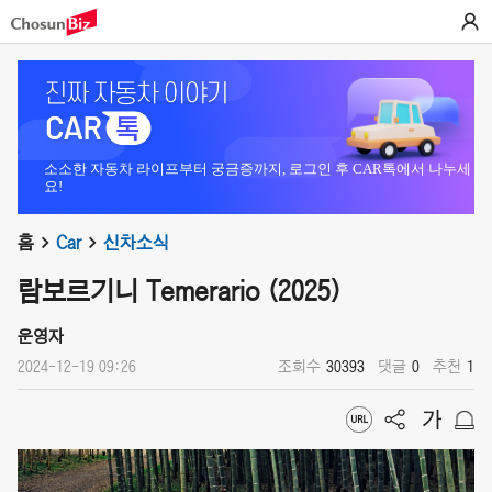
소소한 자동차 라이프부터 궁금증까지, 로그인 후 CAR톡에서 나누세
요!
홈
Car
신차소식
람보르기니 Temerario (2025)
운영자
2024-12-19 09:26
조회수
30393
댓글
0
추천
1