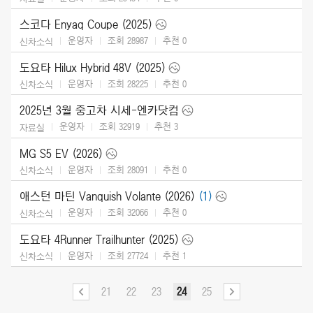
스코다 Enyaq Coupe (2025)
운영자
조회 28987
추천
0
신차소식
도요타 Hilux Hybrid 48V (2025)
운영자
조회 28225
추천
0
신차소식
2025년 3월 중고차 시세-엔카닷컴
운영자
조회 32919
추천
3
자료실
MG S5 EV (2026)
운영자
조회 28091
추천
0
신차소식
애스턴 마틴 Vanquish Volante (2026)
(1)
운영자
조회 32066
추천
0
신차소식
도요타 4Runner Trailhunter (2025)
운영자
조회 27724
추천
1
신차소식
21
22
23
24
25