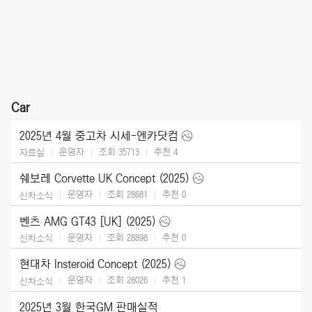
Car
2025년 4월 중고차 시세-엔카닷컴
운영자
조회 35713
추천
4
자료실
쉐보레 Corvette UK Concept (2025)
운영자
조회 28681
추천
0
신차소식
벤츠 AMG GT43 [UK] (2025)
운영자
조회 28898
추천
0
신차소식
현대차 Insteroid Concept (2025)
운영자
조회 28026
추천
1
신차소식
2025년 3월 한국GM 판매실적