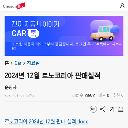
소소한 자동차 라이프부터 궁금증까지, 로그인 후 CAR톡에서 나누세
요!
홈
Car
자료실
2024년 12월 르노코리아 판매실적
운영자
2025-01-03 18:06
조회수
28972
댓글
0
추천
0
르노코리아 2024년 12월 판매 실적.docx