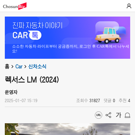
소소한 자동차 라이프부터 궁금증까지, 로그인 후 CAR톡에서 나누세
요!
홈
Car
신차소식
렉서스 LM (2024)
운영자
2025-01-07 15:19
조회수
31827
댓글
0
추천
4