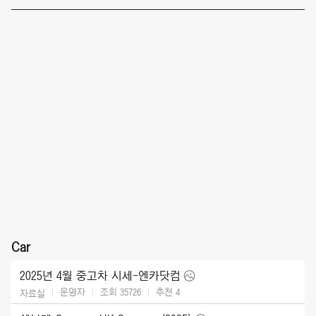
Car
2025년 4월 중고차 시세-엔카닷컴
운영자
조회 35726
추천
4
자료실