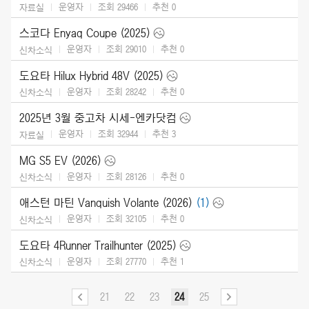
운영자
조회 29466
추천
0
자료실
스코다 Enyaq Coupe (2025)
운영자
조회 29010
추천
0
신차소식
도요타 Hilux Hybrid 48V (2025)
운영자
조회 28242
추천
0
신차소식
2025년 3월 중고차 시세-엔카닷컴
운영자
조회 32944
추천
3
자료실
MG S5 EV (2026)
운영자
조회 28126
추천
0
신차소식
애스턴 마틴 Vanquish Volante (2026)
(1)
운영자
조회 32105
추천
0
신차소식
도요타 4Runner Trailhunter (2025)
운영자
조회 27770
추천
1
신차소식
21
22
23
24
25