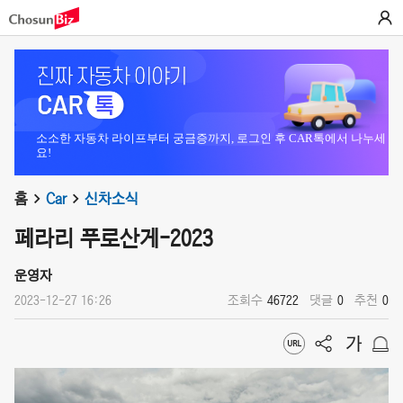
소소한 자동차 라이프부터 궁금증까지, 로그인 후 CAR톡에서 나누세
요!
홈
Car
신차소식
페라리 푸로산게-2023
운영자
2023-12-27 16:26
조회수
46722
댓글
0
추천
0