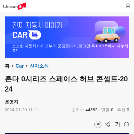
소소한 자동차 라이프부터 궁금증까지, 로그인 후 CAR톡에서 나누세
요!
홈
Car
신차소식
혼다 0시리즈 스페이스 허브 콘셉트-20
24
운영자
2024-01-20 11:11
조회수
44382
댓글
0
추천
0