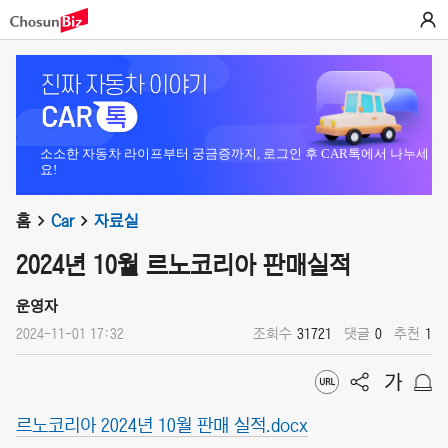
소소한 자동차 라이프부터 궁금증까지, 로그인 후 CAR톡에서 나누세
요!
홈
Car
자료실
2024년 10월 르노코리아 판매실적
운영자
2024-11-01 17:32
조회수
31721
댓글
0
추천
1
르노코리아 2024년 10월 판매 실적.docx