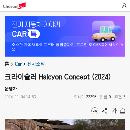
소소한 자동차 라이프부터 궁금증까지, 로그인 후 CAR톡에서 나누세
요!
홈
Car
신차소식
크라이슬러 Halcyon Concept (2024)
운영자
2024-11-04 14:53
조회수
33395
댓글
0
추천
2