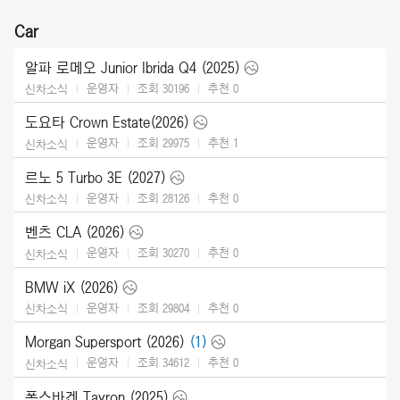
Car
알파 로메오 Junior Ibrida Q4 (2025)
운영자
조회 30196
추천
0
신차소식
도요타 Crown Estate(2026)
운영자
조회 29975
추천
1
신차소식
르노 5 Turbo 3E (2027)
운영자
조회 28126
추천
0
신차소식
벤츠 CLA (2026)
운영자
조회 30270
추천
0
신차소식
BMW iX (2026)
운영자
조회 29804
추천
0
신차소식
Morgan Supersport (2026)
(1)
운영자
조회 34612
추천
0
신차소식
폭스바겐 Tayron (2025)