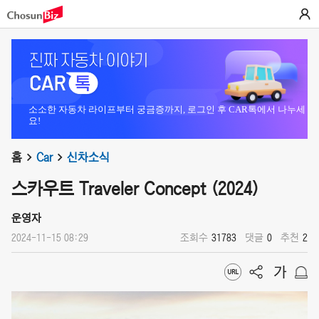
소소한 자동차 라이프부터 궁금증까지, 로그인 후 CAR톡에서 나누세
요!
홈
Car
신차소식
스카우트 Traveler Concept (2024)
운영자
2024-11-15 08:29
조회수
31783
댓글
0
추천
2