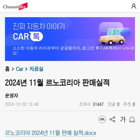
소소한 자동차 라이프부터 궁금증까지, 로그인 후 CAR톡에서 나누세
요!
홈
Car
자료실
2024년 11월 르노코리아 판매실적
운영자
2024-12-02 15:40
조회수
31447
댓글
0
추천
0
르노코리아 2024년 11월 판매 실적.docx