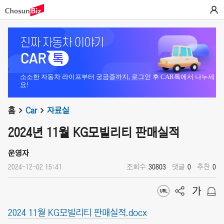
소소한 자동차 라이프부터 궁금증까지, 로그인 후 CAR톡에서 나누세
요!
홈
Car
자료실
2024년 11월 KG모빌리티 판매실적
운영자
2024-12-02 15:41
조회수
30803
댓글
0
추천
0
2024 11월 KG모빌리티 판매실적.docx