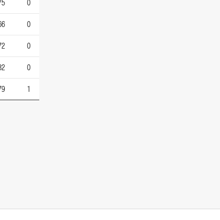
75
0
66
0
72
0
82
0
79
1