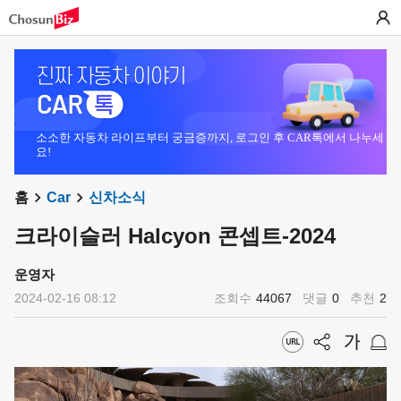
소소한 자동차 라이프부터 궁금증까지, 로그인 후 CAR톡에서 나누세
요!
홈
Car
신차소식
크라이슬러 Halcyon 콘셉트-2024
운영자
2024-02-16 08:12
조회수
44067
댓글
0
추천
2