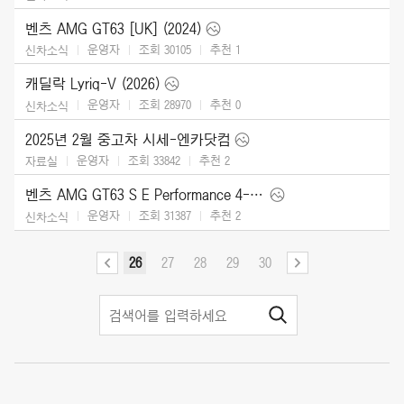
벤츠 AMG GT63 [UK] (2024)
운영자
조회 30105
추천
1
신차소식
캐딜락 Lyriq-V (2026)
운영자
조회 28970
추천
0
신차소식
2025년 2월 중고차 시세-엔카닷컴
운영자
조회 33842
추천
2
자료실
벤츠 AMG GT63 S E Performance 4-Door (2025)
운영자
조회 31387
추천
2
신차소식
26
27
28
29
30