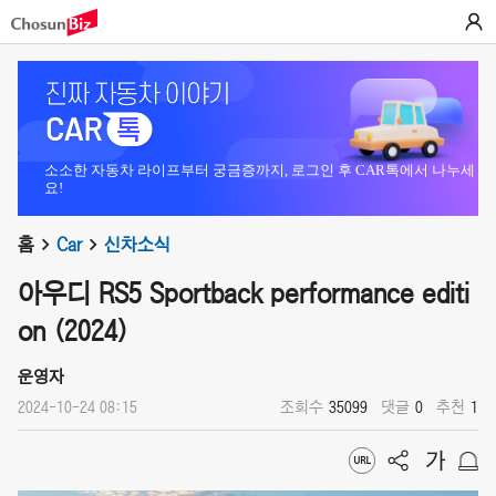
소소한 자동차 라이프부터 궁금증까지, 로그인 후 CAR톡에서 나누세
요!
홈
Car
신차소식
아우디 RS5 Sportback performance editi
on (2024)
운영자
2024-10-24 08:15
조회수
35099
댓글
0
추천
1