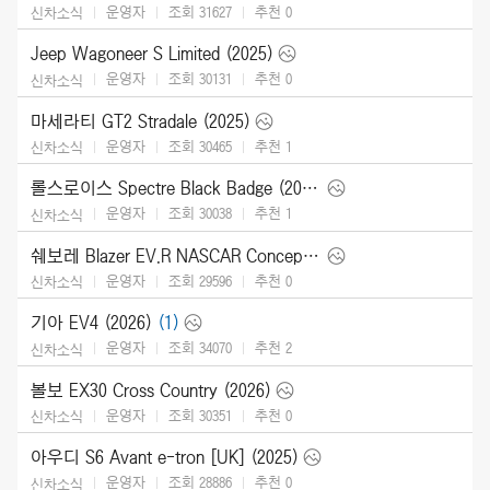
운영자
조회 31627
추천
0
신차소식
Jeep Wagoneer S Limited (2025)
운영자
조회 30131
추천
0
신차소식
마세라티 GT2 Stradale (2025)
운영자
조회 30465
추천
1
신차소식
롤스로이스 Spectre Black Badge (2026)
운영자
조회 30038
추천
1
신차소식
쉐보레 Blazer EV.R NASCAR Concept (2025)
운영자
조회 29596
추천
0
신차소식
기아 EV4 (2026)
(1)
운영자
조회 34070
추천
2
신차소식
볼보 EX30 Cross Country (2026)
운영자
조회 30351
추천
0
신차소식
아우디 S6 Avant e-tron [UK] (2025)
운영자
조회 28886
추천
0
신차소식