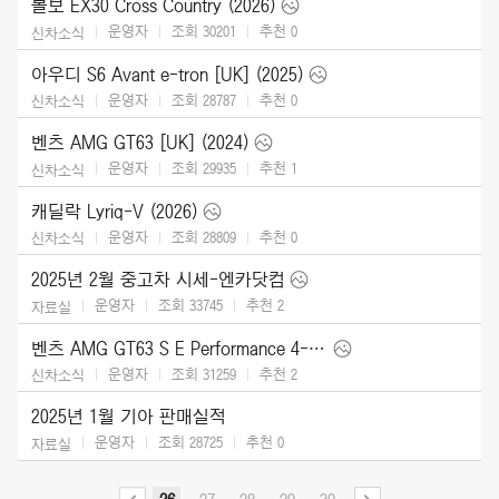
볼보 EX30 Cross Country (2026)
운영자
조회 30201
추천
0
신차소식
아우디 S6 Avant e-tron [UK] (2025)
운영자
조회 28787
추천
0
신차소식
벤츠 AMG GT63 [UK] (2024)
운영자
조회 29935
추천
1
신차소식
캐딜락 Lyriq-V (2026)
운영자
조회 28809
추천
0
신차소식
2025년 2월 중고차 시세-엔카닷컴
운영자
조회 33745
추천
2
자료실
벤츠 AMG GT63 S E Performance 4-Door (2025)
운영자
조회 31259
추천
2
신차소식
2025년 1월 기아 판매실적
운영자
조회 28725
추천
0
자료실