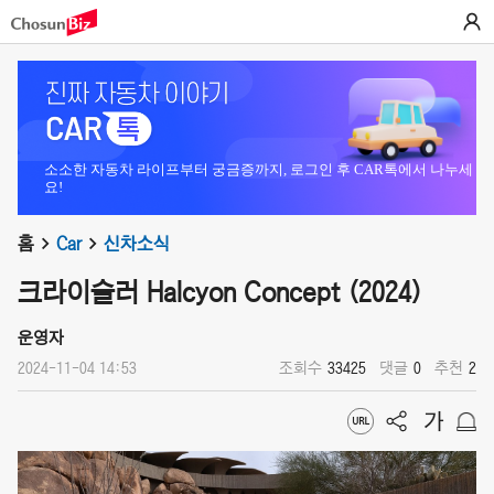
소소한 자동차 라이프부터 궁금증까지, 로그인 후 CAR톡에서 나누세
요!
홈
Car
신차소식
크라이슬러 Halcyon Concept (2024)
운영자
2024-11-04 14:53
조회수
33425
댓글
0
추천
2