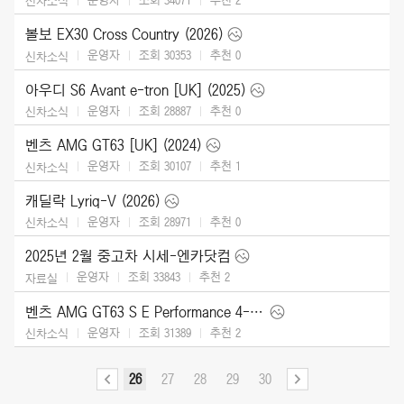
신차소식
볼보 EX30 Cross Country (2026)
운영자
조회 30353
추천
0
신차소식
아우디 S6 Avant e-tron [UK] (2025)
운영자
조회 28887
추천
0
신차소식
벤츠 AMG GT63 [UK] (2024)
운영자
조회 30107
추천
1
신차소식
캐딜락 Lyriq-V (2026)
운영자
조회 28971
추천
0
신차소식
2025년 2월 중고차 시세-엔카닷컴
운영자
조회 33843
추천
2
자료실
벤츠 AMG GT63 S E Performance 4-Door (2025)
운영자
조회 31389
추천
2
신차소식
26
27
28
29
30