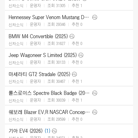
운영자
조회 31305
추천
1
신차소식
Hennessey Super Venom Mustang Dark Horse (2025)
운영자
조회 29346
추천
0
신차소식
BMW M4 Convertible (2025)
운영자
조회 31627
추천
0
신차소식
Jeep Wagoneer S Limited (2025)
운영자
조회 30133
추천
0
신차소식
마세라티 GT2 Stradale (2025)
운영자
조회 30467
추천
1
신차소식
롤스로이스 Spectre Black Badge (2026)
운영자
조회 30039
추천
1
신차소식
쉐보레 Blazer EV.R NASCAR Concept (2025)
운영자
조회 29599
추천
0
신차소식
기아 EV4 (2026)
(1)
운영자
조회 34071
추천
2