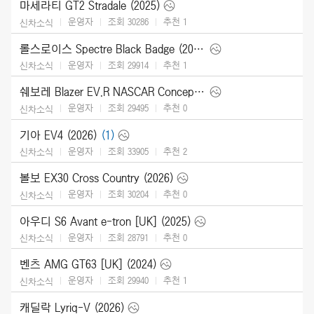
마세라티 GT2 Stradale (2025)
운영자
조회 30286
추천
1
신차소식
롤스로이스 Spectre Black Badge (2026)
운영자
조회 29914
추천
1
신차소식
쉐보레 Blazer EV.R NASCAR Concept (2025)
운영자
조회 29495
추천
0
신차소식
기아 EV4 (2026)
(1)
운영자
조회 33905
추천
2
신차소식
볼보 EX30 Cross Country (2026)
운영자
조회 30204
추천
0
신차소식
아우디 S6 Avant e-tron [UK] (2025)
운영자
조회 28791
추천
0
신차소식
벤츠 AMG GT63 [UK] (2024)
운영자
조회 29940
추천
1
신차소식
캐딜락 Lyriq-V (2026)