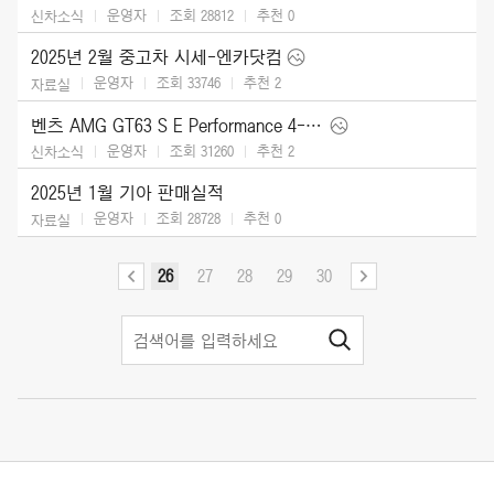
운영자
조회 28812
추천
0
신차소식
2025년 2월 중고차 시세-엔카닷컴
운영자
조회 33746
추천
2
자료실
벤츠 AMG GT63 S E Performance 4-Door (2025)
운영자
조회 31260
추천
2
신차소식
2025년 1월 기아 판매실적
운영자
조회 28728
추천
0
자료실
26
27
28
29
30