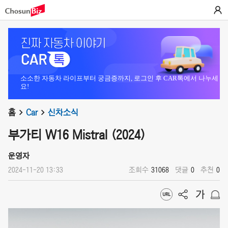
소소한 자동차 라이프부터 궁금증까지, 로그인 후 CAR톡에서 나누세
요!
홈
Car
신차소식
부가티 W16 Mistral (2024)
운영자
2024-11-20 13:33
조회수
31068
댓글
0
추천
0