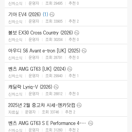
운영자
조회 29495
추천
0
신차소식
기아 EV4 (2026)
(1)
운영자
조회 33905
추천
2
신차소식
볼보 EX30 Cross Country (2026)
운영자
조회 30204
추천
0
신차소식
아우디 S6 Avant e-tron [UK] (2025)
운영자
조회 28791
추천
0
신차소식
벤츠 AMG GT63 [UK] (2024)
운영자
조회 29940
추천
1
신차소식
캐딜락 Lyriq-V (2026)
운영자
조회 28812
추천
0
신차소식
2025년 2월 중고차 시세-엔카닷컴
운영자
조회 33746
추천
2
자료실
벤츠 AMG GT63 S E Performance 4-Door (2025)
운영자
조회 31260
추천
2
신차소식