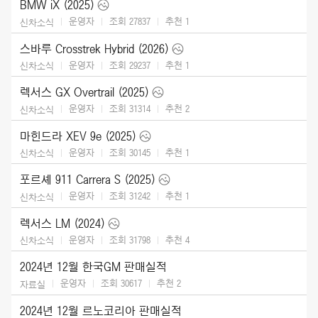
BMW iX (2025)
운영자
조회 27837
추천
1
신차소식
스바루 Crosstrek Hybrid (2026)
운영자
조회 29237
추천
1
신차소식
렉서스 GX Overtrail (2025)
운영자
조회 31314
추천
2
신차소식
마힌드라 XEV 9e (2025)
운영자
조회 30145
추천
1
신차소식
포르셰 911 Carrera S (2025)
운영자
조회 31242
추천
1
신차소식
렉서스 LM (2024)
운영자
조회 31798
추천
4
신차소식
2024년 12월 한국GM 판매실적
운영자
조회 30617
추천
2
자료실
2024년 12월 르노코리아 판매실적