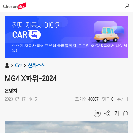
소소한 자동차 라이프부터 궁금증까지, 로그인 후 CAR톡에서 나누세
요!
홈
Car
신차소식
MG4 X파워-2024
운영자
2023-07-17 14:15
조회수
46667
댓글
0
추천
1