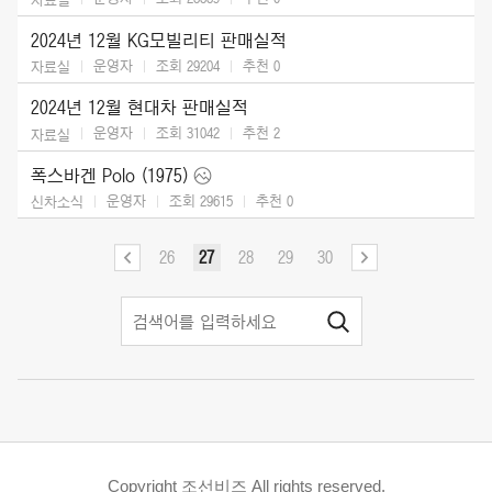
2024년 12월 KG모빌리티 판매실적
운영자
조회 29204
추천
0
자료실
2024년 12월 현대차 판매실적
운영자
조회 31042
추천
2
자료실
폭스바겐 Polo (1975)
운영자
조회 29615
추천
0
신차소식
26
27
28
29
30
Copyright 조선비즈 All rights reserved.