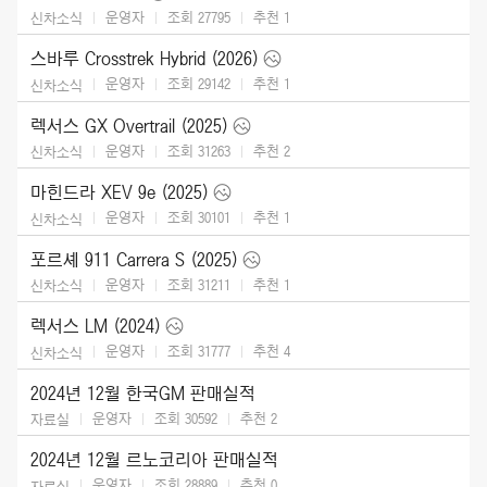
운영자
조회 27795
추천
1
신차소식
스바루 Crosstrek Hybrid (2026)
운영자
조회 29142
추천
1
신차소식
렉서스 GX Overtrail (2025)
운영자
조회 31263
추천
2
신차소식
마힌드라 XEV 9e (2025)
운영자
조회 30101
추천
1
신차소식
포르셰 911 Carrera S (2025)
운영자
조회 31211
추천
1
신차소식
렉서스 LM (2024)
운영자
조회 31777
추천
4
신차소식
2024년 12월 한국GM 판매실적
운영자
조회 30592
추천
2
자료실
2024년 12월 르노코리아 판매실적
운영자
조회 28889
추천
0
자료실