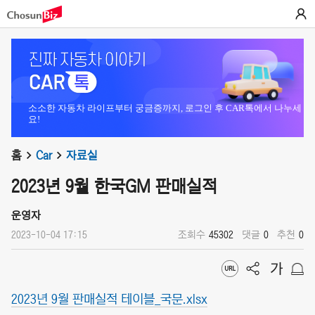
소소한 자동차 라이프부터 궁금증까지, 로그인 후 CAR톡에서 나누세
요!
홈
Car
자료실
2023년 9월 한국GM 판매실적
운영자
2023-10-04 17:15
조회수
45302
댓글
0
추천
0
2023년 9월 판매실적 테이블_국문.xlsx