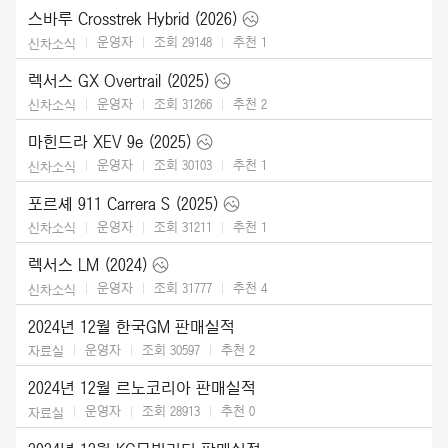
스바루 Crosstrek Hybrid (2026)
운영자
조회 29148
추천
1
신차소식
렉서스 GX Overtrail (2025)
운영자
조회 31266
추천
2
신차소식
마힌드라 XEV 9e (2025)
운영자
조회 30103
추천
1
신차소식
포르셰 911 Carrera S (2025)
운영자
조회 31211
추천
1
신차소식
렉서스 LM (2024)
운영자
조회 31777
추천
4
신차소식
2024년 12월 한국GM 판매실적
운영자
조회 30597
추천
2
자료실
2024년 12월 르노코리아 판매실적
운영자
조회 28913
추천
0
자료실