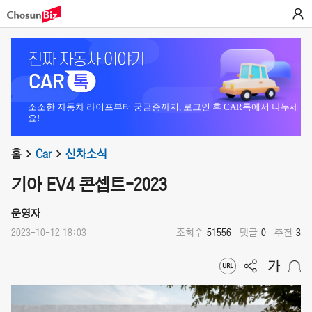
소소한 자동차 라이프부터 궁금증까지, 로그인 후 CAR톡에서 나누세
요!
홈
Car
신차소식
기아 EV4 콘셉트-2023
운영자
2023-10-12 18:03
조회수
51556
댓글
0
추천
3