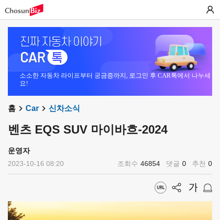
소소한 자동차 라이프부터 궁금증까지, 로그인 후 CAR톡에서 나누세
요!
홈
Car
신차소식
벤츠 EQS SUV 마이바흐-2024
운영자
2023-10-16 08:20
조회수
46854
댓글
0
추천
0