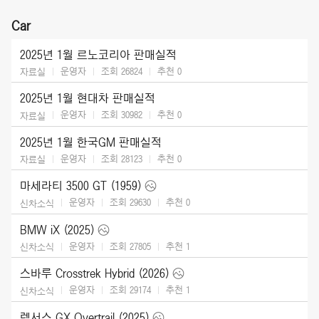
Car
2025년 1월 르노코리아 판매실적
운영자
조회 26824
추천
0
자료실
2025년 1월 현대차 판매실적
운영자
조회 30982
추천
0
자료실
2025년 1월 한국GM 판매실적
운영자
조회 28123
추천
0
자료실
마세라티 3500 GT (1959)
운영자
조회 29630
추천
0
신차소식
BMW iX (2025)
운영자
조회 27805
추천
1
신차소식
스바루 Crosstrek Hybrid (2026)
운영자
조회 29174
추천
1
신차소식
렉서스 GX Overtrail (2025)