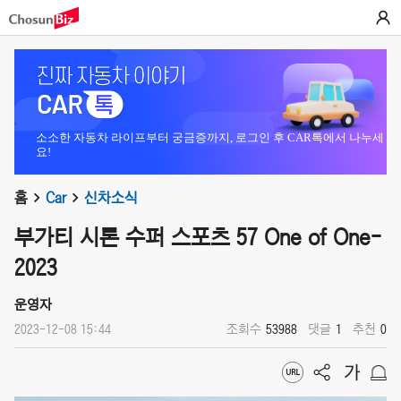
소소한 자동차 라이프부터 궁금증까지, 로그인 후 CAR톡에서 나누세
요!
홈
Car
신차소식
부가티 시론 수퍼 스포츠 57 One of One-
2023
운영자
2023-12-08 15:44
조회수
53988
댓글
1
추천
0