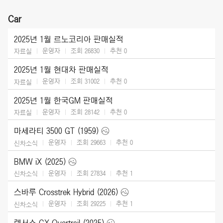
Car
2025년 1월 르노코리아 판매실적
운영자
조회 26830
추천
0
자료실
2025년 1월 현대차 판매실적
운영자
조회 31002
추천
0
자료실
2025년 1월 한국GM 판매실적
운영자
조회 28142
추천
0
자료실
마세라티 3500 GT (1959)
운영자
조회 29663
추천
0
신차소식
BMW iX (2025)
운영자
조회 27834
추천
1
신차소식
스바루 Crosstrek Hybrid (2026)
운영자
조회 29225
추천
1
신차소식
렉서스 GX Overtrail (2025)