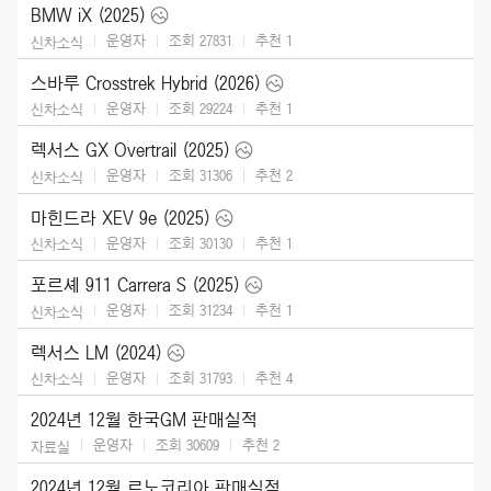
BMW iX (2025)
운영자
조회 27831
추천
1
신차소식
스바루 Crosstrek Hybrid (2026)
운영자
조회 29224
추천
1
신차소식
렉서스 GX Overtrail (2025)
운영자
조회 31306
추천
2
신차소식
마힌드라 XEV 9e (2025)
운영자
조회 30130
추천
1
신차소식
포르셰 911 Carrera S (2025)
운영자
조회 31234
추천
1
신차소식
렉서스 LM (2024)
운영자
조회 31793
추천
4
신차소식
2024년 12월 한국GM 판매실적
운영자
조회 30609
추천
2
자료실
2024년 12월 르노코리아 판매실적