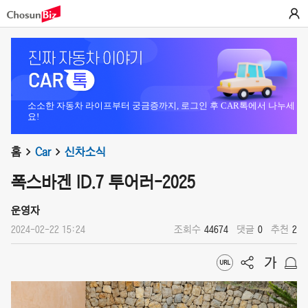
소소한 자동차 라이프부터 궁금증까지, 로그인 후 CAR톡에서 나누세
요!
홈
Car
신차소식
폭스바겐 ID.7 투어러-2025
운영자
2024-02-22 15:24
조회수
44674
댓글
0
추천
2