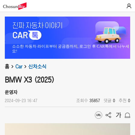
소소한 자동차 라이프부터 궁금증까지, 로그인 후 CAR톡에서 나누세
요!
홈
Car
신차소식
BMW X3 (2025)
운영자
2024-09-23 16:47
조회수
35857
댓글
0
추천
0