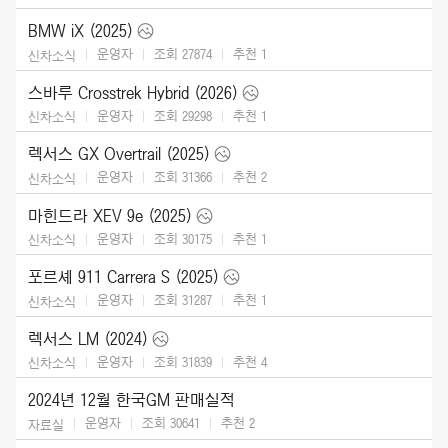
BMW iX (2025)
운영자
조회 27874
추천
1
신차소식
스바루 Crosstrek Hybrid (2026)
운영자
조회 29298
추천
1
신차소식
렉서스 GX Overtrail (2025)
운영자
조회 31366
추천
2
신차소식
마힌드라 XEV 9e (2025)
운영자
조회 30175
추천
1
신차소식
포르셰 911 Carrera S (2025)
운영자
조회 31287
추천
1
신차소식
렉서스 LM (2024)
운영자
조회 31839
추천
4
신차소식
2024년 12월 한국GM 판매실적
운영자
조회 30641
추천
2
자료실