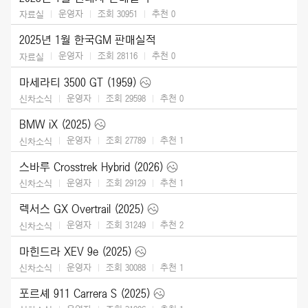
운영자
조회 30951
추천
0
자료실
2025년 1월 한국GM 판매실적
운영자
조회 28116
추천
0
자료실
마세라티 3500 GT (1959)
운영자
조회 29598
추천
0
신차소식
BMW iX (2025)
운영자
조회 27789
추천
1
신차소식
스바루 Crosstrek Hybrid (2026)
운영자
조회 29129
추천
1
신차소식
렉서스 GX Overtrail (2025)
운영자
조회 31249
추천
2
신차소식
마힌드라 XEV 9e (2025)
운영자
조회 30088
추천
1
신차소식
포르셰 911 Carrera S (2025)