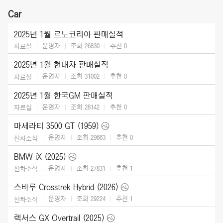
Car
2025년 1월 르노코리아 판매실적
운영자
조회 26830
추천
0
자료실
2025년 1월 현대차 판매실적
운영자
조회 31002
추천
0
자료실
2025년 1월 한국GM 판매실적
운영자
조회 28142
추천
0
자료실
마세라티 3500 GT (1959)
운영자
조회 29663
추천
0
신차소식
BMW iX (2025)
운영자
조회 27831
추천
1
신차소식
스바루 Crosstrek Hybrid (2026)
운영자
조회 29224
추천
1
신차소식
렉서스 GX Overtrail (2025)