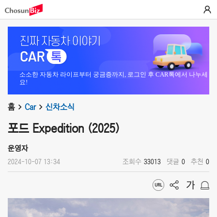
소소한 자동차 라이프부터 궁금증까지, 로그인 후 CAR톡에서 나누세
요!
홈
Car
신차소식
포드 Expedition (2025)
운영자
2024-10-07 13:34
조회수
33013
댓글
0
추천
0