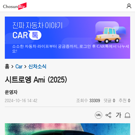
소소한 자동차 라이프부터 궁금증까지, 로그인 후 CAR톡에서 나누세
요!
홈
Car
신차소식
시트로엥 Ami (2025)
운영자
2024-10-16 14:42
조회수
33309
댓글
0
추천
0