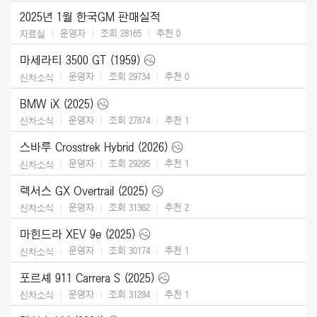
2025년 1월 한국GM 판매실적
운영자
조회 28165
추천
0
자료실
마세라티 3500 GT (1959)
운영자
조회 29734
추천
0
신차소식
BMW iX (2025)
운영자
조회 27874
추천
1
신차소식
스바루 Crosstrek Hybrid (2026)
운영자
조회 29295
추천
1
신차소식
렉서스 GX Overtrail (2025)
운영자
조회 31362
추천
2
신차소식
마힌드라 XEV 9e (2025)
운영자
조회 30174
추천
1
신차소식
포르셰 911 Carrera S (2025)
운영자
조회 31284
추천
1
신차소식