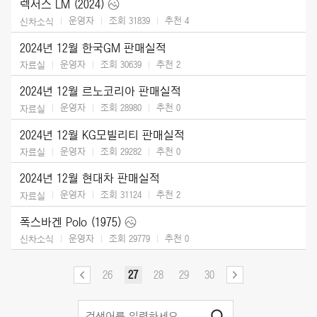
렉서스 LM (2024)
운영자
조회 31839
추천
4
신차소식
2024년 12월 한국GM 판매실적
운영자
조회 30639
추천
2
자료실
2024년 12월 르노코리아 판매실적
운영자
조회 28980
추천
0
자료실
2024년 12월 KG모빌리티 판매실적
운영자
조회 29282
추천
0
자료실
2024년 12월 현대차 판매실적
운영자
조회 31124
추천
2
자료실
폭스바겐 Polo (1975)
운영자
조회 29779
추천
0
신차소식
26
27
28
29
30