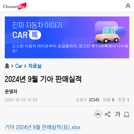
소소한 자동차 라이프부터 궁금증까지, 로그인 후 CAR톡에서 나누세
요!
홈
Car
자료실
2024년 9월 기아 판매실적
운영자
2024-10-23 16:59
조회수
32349
댓글
0
추천
1
기아 2024년 9월 판매실적(표).xlsx