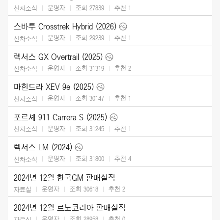
운영자
조회 27839
추천
1
신차소식
스바루 Crosstrek Hybrid (2026)
운영자
조회 29239
추천
1
신차소식
렉서스 GX Overtrail (2025)
운영자
조회 31319
추천
2
신차소식
마힌드라 XEV 9e (2025)
운영자
조회 30147
추천
1
신차소식
포르셰 911 Carrera S (2025)
운영자
조회 31245
추천
1
신차소식
렉서스 LM (2024)
운영자
조회 31800
추천
4
신차소식
2024년 12월 한국GM 판매실적
운영자
조회 30618
추천
2
자료실
2024년 12월 르노코리아 판매실적
운영자
조회 28958
추천
0
자료실