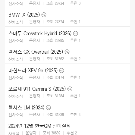
운영자
조회 29734
추천
0
신차소식
BMW iX (2025)
운영자
조회 27874
추천
1
신차소식
스바루 Crosstrek Hybrid (2026)
운영자
조회 29295
추천
1
신차소식
렉서스 GX Overtrail (2025)
운영자
조회 31362
추천
2
신차소식
마힌드라 XEV 9e (2025)
운영자
조회 30174
추천
1
신차소식
포르셰 911 Carrera S (2025)
운영자
조회 31284
추천
1
신차소식
렉서스 LM (2024)
운영자
조회 31839
추천
4
신차소식
2024년 12월 한국GM 판매실적
운영자
조회 30639
추천
2
자료실