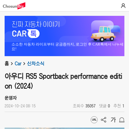
소소한 자동차 라이프부터 궁금증까지, 로그인 후 CAR톡에서 나누세
요!
홈
Car
신차소식
아우디 RS5 Sportback performance editi
on (2024)
운영자
2024-10-24 08:15
조회수
35057
댓글
0
추천
1