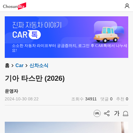
소소한 자동차 라이프부터 궁금증까지, 로그인 후 CAR톡에서 나누세
요!
홈
Car
신차소식
기아 타스만 (2026)
운영자
2024-10-30 08:22
조회수
34911
댓글
0
추천
0