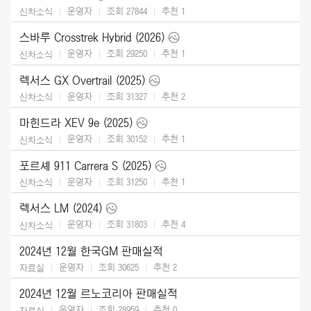
운영자
조회 27844
추천
1
신차소식
스바루 Crosstrek Hybrid (2026)
운영자
조회 29250
추천
1
신차소식
렉서스 GX Overtrail (2025)
운영자
조회 31327
추천
2
신차소식
마힌드라 XEV 9e (2025)
운영자
조회 30152
추천
1
신차소식
포르셰 911 Carrera S (2025)
운영자
조회 31250
추천
1
신차소식
렉서스 LM (2024)
운영자
조회 31803
추천
4
신차소식
2024년 12월 한국GM 판매실적
운영자
조회 30625
추천
2
자료실
2024년 12월 르노코리아 판매실적
운영자
조회 28959
추천
0
자료실