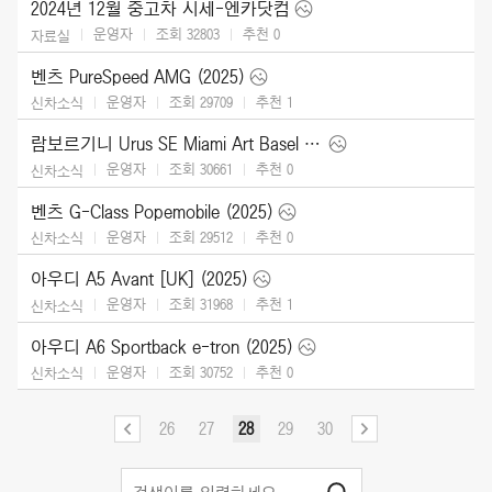
2024년 12월 중고차 시세-엔카닷컴
운영자
조회 32803
추천
0
자료실
벤츠 PureSpeed AMG (2025)
운영자
조회 29709
추천
1
신차소식
람보르기니 Urus SE Miami Art Basel (2024)
운영자
조회 30661
추천
0
신차소식
벤츠 G-Class Popemobile (2025)
운영자
조회 29512
추천
0
신차소식
아우디 A5 Avant [UK] (2025)
운영자
조회 31968
추천
1
신차소식
아우디 A6 Sportback e-tron (2025)
운영자
조회 30752
추천
0
신차소식
26
27
28
29
30