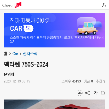
소소한 자동차 라이프부터 궁금증까지, 로그인 후 CAR톡에서 나누세
요!
홈
Car
신차소식
맥라렌 750S-2024
운영자
2023-12-19 08:19
조회수
45193
댓글
0
추천
3