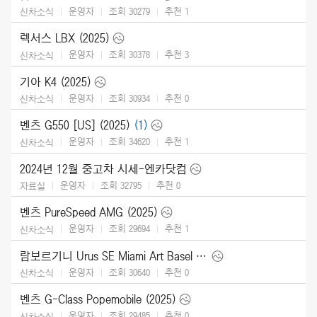
운영자
조회 30279
추천
1
신차소식
렉서스 LBX (2025)
운영자
조회 30378
추천
3
신차소식
기아 K4 (2025)
운영자
조회 30934
추천
0
신차소식
벤츠 G550 [US] (2025)
(1)
운영자
조회 34620
추천
1
신차소식
2024년 12월 중고차 시세-엔카닷컴
운영자
조회 32795
추천
0
자료실
벤츠 PureSpeed AMG (2025)
운영자
조회 29694
추천
1
신차소식
람보르기니 Urus SE Miami Art Basel (2024)
운영자
조회 30640
추천
0
신차소식
벤츠 G-Class Popemobile (2025)
운영자
조회 29485
추천
0
신차소식