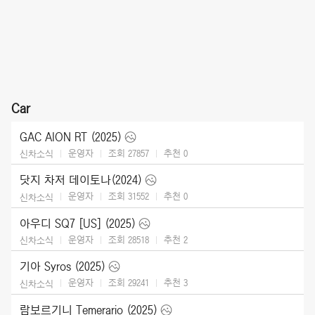
Car
GAC AION RT (2025)
운영자
조회 27857
추천
0
신차소식
닷지 차저 데이토나(2024)
운영자
조회 31552
추천
0
신차소식
아우디 SQ7 [US] (2025)
운영자
조회 28518
추천
2
신차소식
기아 Syros (2025)
운영자
조회 29241
추천
3
신차소식
람보르기니 Temerario (2025)