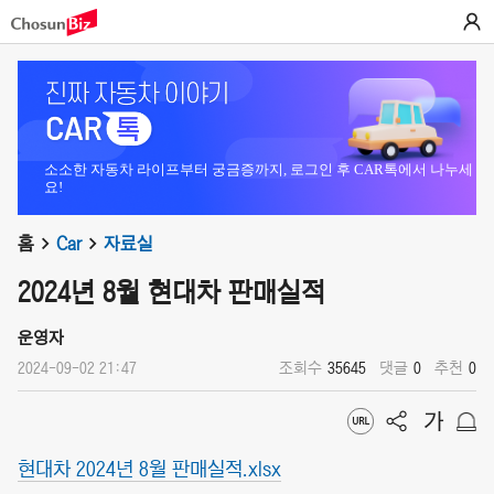
소소한 자동차 라이프부터 궁금증까지, 로그인 후 CAR톡에서 나누세
요!
홈
Car
자료실
2024년 8월 현대차 판매실적
운영자
2024-09-02 21:47
조회수
35645
댓글
0
추천
0
현대차 2024년 8월 판매실적.xlsx