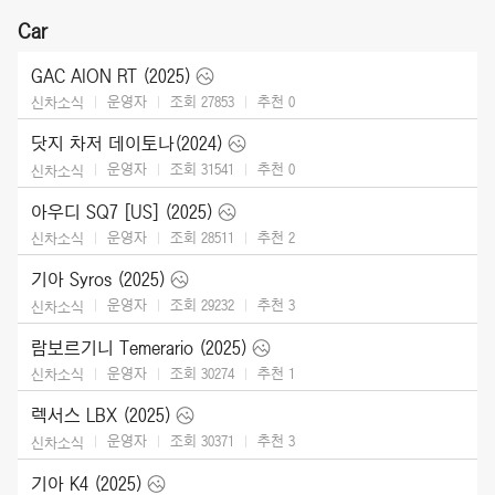
Car
GAC AION RT (2025)
운영자
조회 27853
추천
0
신차소식
닷지 차저 데이토나(2024)
운영자
조회 31541
추천
0
신차소식
아우디 SQ7 [US] (2025)
운영자
조회 28511
추천
2
신차소식
기아 Syros (2025)
운영자
조회 29232
추천
3
신차소식
람보르기니 Temerario (2025)
운영자
조회 30274
추천
1
신차소식
렉서스 LBX (2025)
운영자
조회 30371
추천
3
신차소식
기아 K4 (2025)