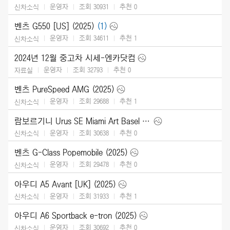
운영자
조회 30931
추천
0
신차소식
벤츠 G550 [US] (2025)
(1)
운영자
조회 34611
추천
1
신차소식
2024년 12월 중고차 시세-엔카닷컴
운영자
조회 32793
추천
0
자료실
벤츠 PureSpeed AMG (2025)
운영자
조회 29688
추천
1
신차소식
람보르기니 Urus SE Miami Art Basel (2024)
운영자
조회 30638
추천
0
신차소식
벤츠 G-Class Popemobile (2025)
운영자
조회 29478
추천
0
신차소식
아우디 A5 Avant [UK] (2025)
운영자
조회 31933
추천
1
신차소식
아우디 A6 Sportback e-tron (2025)
운영자
조회 30692
추천
0
신차소식