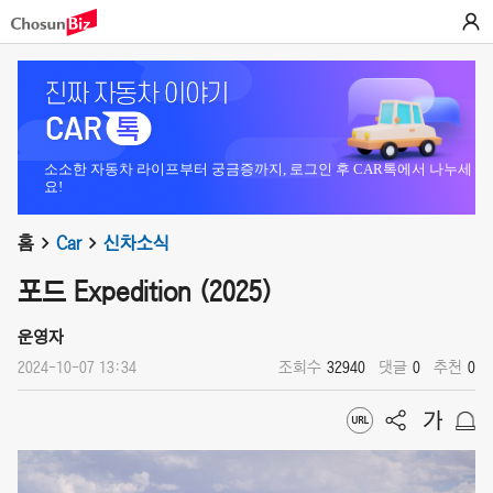
소소한 자동차 라이프부터 궁금증까지, 로그인 후 CAR톡에서 나누세
요!
홈
Car
신차소식
포드 Expedition (2025)
운영자
2024-10-07 13:34
조회수
32940
댓글
0
추천
0