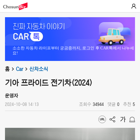
소소한 자동차 라이프부터 궁금증까지, 로그인 후 CAR톡에서 나누세
요!
홈
Car
신차소식
기아 프라이드 전기차(2024)
운영자
2024-10-08 14:13
조회수
34944
댓글
0
추천
5