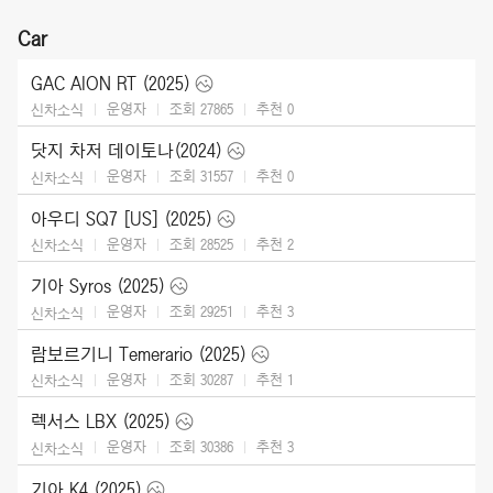
Car
GAC AION RT (2025)
운영자
조회 27865
추천
0
신차소식
닷지 차저 데이토나(2024)
운영자
조회 31557
추천
0
신차소식
아우디 SQ7 [US] (2025)
운영자
조회 28525
추천
2
신차소식
기아 Syros (2025)
운영자
조회 29251
추천
3
신차소식
람보르기니 Temerario (2025)
운영자
조회 30287
추천
1
신차소식
렉서스 LBX (2025)
운영자
조회 30386
추천
3
신차소식
기아 K4 (2025)