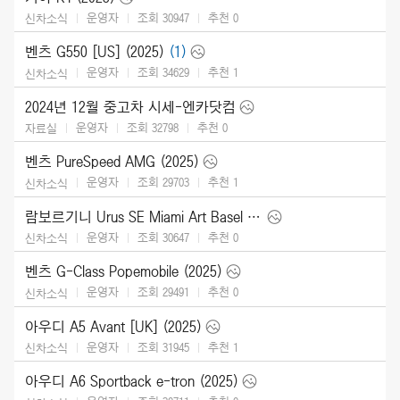
운영자
조회 30947
추천
0
신차소식
벤츠 G550 [US] (2025)
(1)
운영자
조회 34629
추천
1
신차소식
2024년 12월 중고차 시세-엔카닷컴
운영자
조회 32798
추천
0
자료실
벤츠 PureSpeed AMG (2025)
운영자
조회 29703
추천
1
신차소식
람보르기니 Urus SE Miami Art Basel (2024)
운영자
조회 30647
추천
0
신차소식
벤츠 G-Class Popemobile (2025)
운영자
조회 29491
추천
0
신차소식
아우디 A5 Avant [UK] (2025)
운영자
조회 31945
추천
1
신차소식
아우디 A6 Sportback e-tron (2025)