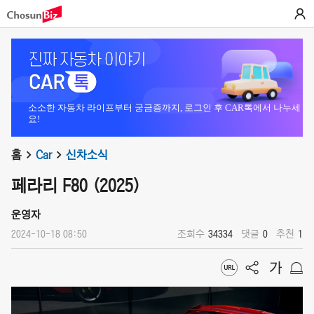
소소한 자동차 라이프부터 궁금증까지, 로그인 후 CAR톡에서 나누세
요!
홈
Car
신차소식
페라리 F80 (2025)
운영자
2024-10-18 08:50
조회수
34334
댓글
0
추천
1