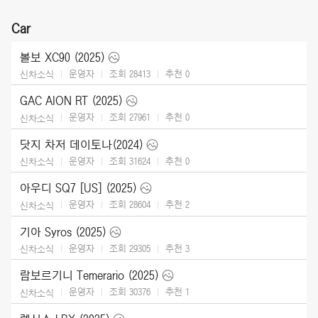
Car
볼보 XC90 (2025)
운영자
조회 28413
추천
0
신차소식
GAC AION RT (2025)
운영자
조회 27961
추천
0
신차소식
닷지 차저 데이토나(2024)
운영자
조회 31624
추천
0
신차소식
아우디 SQ7 [US] (2025)
운영자
조회 28604
추천
2
신차소식
기아 Syros (2025)
운영자
조회 29305
추천
3
신차소식
람보르기니 Temerario (2025)
운영자
조회 30376
추천
1
신차소식