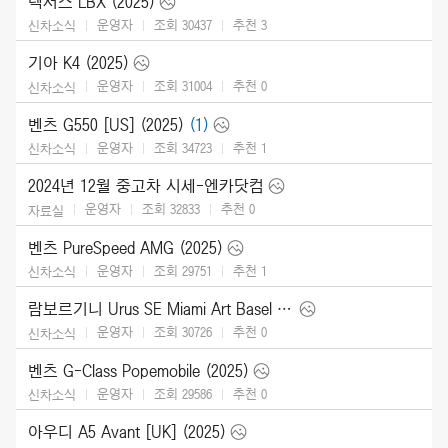
렉서스 LBX (2025)
운영자
조회 30437
추천
3
신차소식
기아 K4 (2025)
운영자
조회 31004
추천
0
신차소식
벤츠 G550 [US] (2025)
(1)
운영자
조회 34723
추천
1
신차소식
2024년 12월 중고차 시세-엔카닷컴
운영자
조회 32833
추천
0
자료실
벤츠 PureSpeed AMG (2025)
운영자
조회 29751
추천
1
신차소식
람보르기니 Urus SE Miami Art Basel (2024)
운영자
조회 30726
추천
0
신차소식
벤츠 G-Class Popemobile (2025)
운영자
조회 29586
추천
0
신차소식
아우디 A5 Avant [UK] (2025)