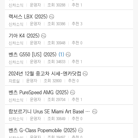
운영자
조회 30288
추천
1
신차소식
렉서스 LBX (2025)
운영자
조회 30386
추천
3
신차소식
기아 K4 (2025)
운영자
조회 30948
추천
0
신차소식
벤츠 G550 [US] (2025)
(1)
운영자
조회 34633
추천
1
신차소식
2024년 12월 중고차 시세-엔카닷컴
운영자
조회 32800
추천
0
자료실
벤츠 PureSpeed AMG (2025)
운영자
조회 29704
추천
1
신차소식
람보르기니 Urus SE Miami Art Basel (2024)
운영자
조회 30649
추천
0
신차소식
벤츠 G-Class Popemobile (2025)
운영자
조회 29497
추천
0
신차소식