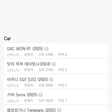
Car
GAC AION RT (2025)
운영자
조회 27868
추천
0
신차소식
닷지 차저 데이토나(2024)
운영자
조회 31559
추천
0
신차소식
아우디 SQ7 [US] (2025)
운영자
조회 28528
추천
2
신차소식
기아 Syros (2025)
운영자
조회 29252
추천
3
신차소식
람보르기니 Temerario (2025)