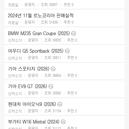
운영자
조회 30857
추천
0
자료실
2024년 11월 르노코리아 판매실적
운영자
조회 31438
추천
0
자료실
BMW M235 Gran Coupe (2025)
운영자
조회 30835
추천
0
신차소식
아우디 Q5 Sportback (2025)
운영자
조회 30811
추천
0
신차소식
기아 스포티지 (2026)
운영자
조회 36804
추천
0
신차소식
기아 EV9 GT (2026)
운영자
조회 32692
추천
0
신차소식
현대차 아이오닉9 (2026)
운영자
조회 31154
추천
2
신차소식
부가티 W16 Mistral (2024)
운영자
조회 31112
추천
0
신차소식