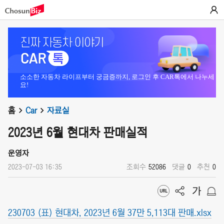
소소한 자동차 라이프부터 궁금증까지, 로그인 후 CAR톡에서 나누세
요!
홈
Car
자료실
2023년 6월 현대차 판매실적
운영자
2023-07-03 16:35
조회수
52086
댓글
0
추천
0
230703 (표) 현대차, 2023년 6월 37만 5,113대 판매.xlsx