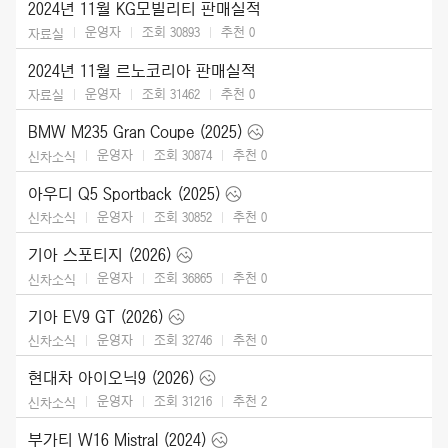
2024년 11월 KG모빌리티 판매실적
운영자
조회 30893
추천
0
자료실
2024년 11월 르노코리아 판매실적
운영자
조회 31462
추천
0
자료실
BMW M235 Gran Coupe (2025)
운영자
조회 30874
추천
0
신차소식
아우디 Q5 Sportback (2025)
운영자
조회 30852
추천
0
신차소식
기아 스포티지 (2026)
운영자
조회 36865
추천
0
신차소식
기아 EV9 GT (2026)
운영자
조회 32746
추천
0
신차소식
현대차 아이오닉9 (2026)
운영자
조회 31216
추천
2
신차소식
부가티 W16 Mistral (2024)