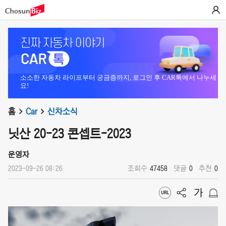
소소한 자동차 라이프부터 궁금증까지, 로그인 후 CAR톡에서 나누세
요!
홈
Car
신차소식
닛산 20-23 콘셉트-2023
운영자
2023-09-26 08:26
조회수
47458
댓글
0
추천
0