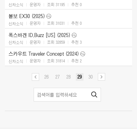
운영자
조회 31195
추천
0
신차소식
볼보 EX30 (2025)
운영자
조회 31031
추천
0
신차소식
폭스바겐 ID.Buzz [US] (2025)
운영자
조회 32859
추천
3
신차소식
스카우트 Traveler Concept (2024)
운영자
조회 31814
추천
2
신차소식
26
27
28
29
30